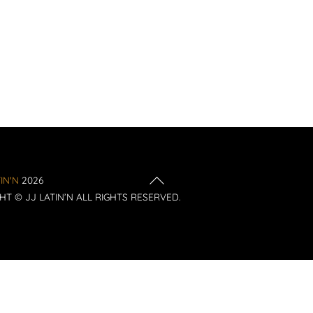
Back
IN'N
2026
To
HT © JJ LATIN’N ALL RIGHTS RESERVED.
Top