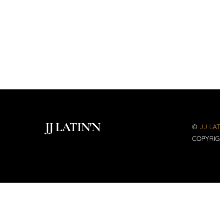
JJ LATIN'N
©
JJ LAT
COPYRIG