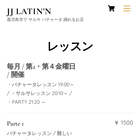
Cart
Skip
Men
JJ LATIN'N
to
鹿児島市で サルサ バチャータ 踊れるお店
content
レッスン
毎月 / 第2・第４金曜日
/ 開催
・バチャータレッスン 19:00～
/ ・サルサレッスン 20:10～ /
・PARTY 21:20 ～
￥ 1500
Parte 1
バチャータレッスン / 難しい